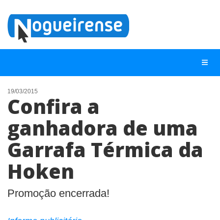
19/03/2015
Confira a
NOTÍCIAS
ganhadora de uma
LISTA DIGITAL
Garrafa Térmica da
TELEFONES ÚTEIS
QUEM SOMOS
Hoken
CONTATO
Promoção encerrada!
ANUNCIE