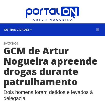
OUTRAS CIDADES +
NOTÍCIAS
20/05/2026
GCM de Artur
LISTA DIGITAL
Nogueira apreende
TELEFONES ÚTEIS
drogas durante
QUEM SOMOS
CONTATO
patrulhamento
ANUNCIE
Dois homens foram detidos e levados à
BUSCAR
delegacia