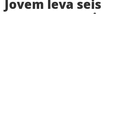
Jovem leva seis
pontos no nariz
após ser atingido
por linha com cerol
em Artur Nogueira
Acidente aconteceu em estrada rural às
margens da SP-107; família pede
fiscalização contra uso de cerol