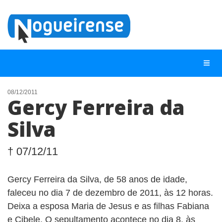
08/12/2011
Gercy Ferreira da
NOTÍCIAS
Silva
LISTA DIGITAL
TELEFONES ÚTEIS
† 07/12/11
QUEM SOMOS
Gercy Ferreira da Silva, de 58 anos de idade,
CONTATO
faleceu no dia 7 de dezembro de 2011, às 12 horas.
ANUNCIE
Deixa a esposa Maria de Jesus e as filhas Fabiana
e Cibele. O sepultamento acontece no dia 8, às