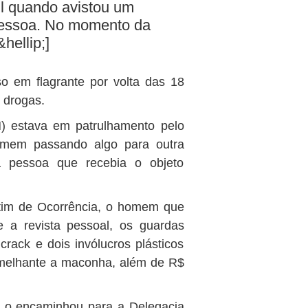
 ll quando avistou um
pessoa. No momento da
hellip;]
 em flagrante por volta das 18
e drogas.
) estava em patrulhamento pelo
homem passando algo para outra
 pessoa que recebia o objeto
etim de Ocorrência, o homem que
e a revista pessoal, os guardas
rack e dois invólucros plásticos
emelhante a maconha, além de R$
e o encaminhou para a Delegacia