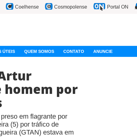
Coelhense
Cosmopolense
Portal ON
 ÚTEIS
QUEM SOMOS
CONTATO
ANUNCIE
Artur
e homem por
s
preso em flagrante por
ira (5) por tráfico de
ogueira (GTAN) estava em