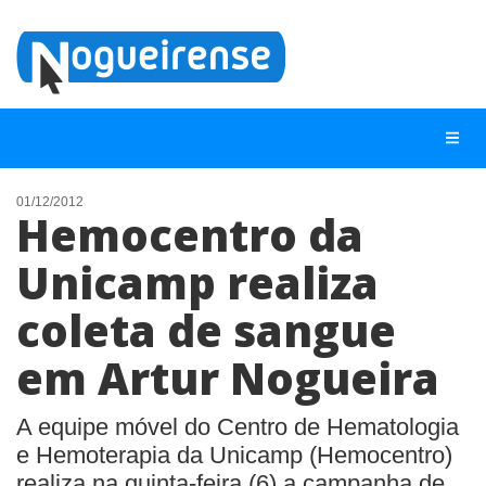
01/12/2012
Hemocentro da
NOTÍCIAS
Unicamp realiza
LISTA DIGITAL
coleta de sangue
TELEFONES ÚTEIS
QUEM SOMOS
em Artur Nogueira
CONTATO
A equipe móvel do Centro de Hematologia
ANUNCIE
e Hemoterapia da Unicamp (Hemocentro)
realiza na quinta-feira (6) a campanha de