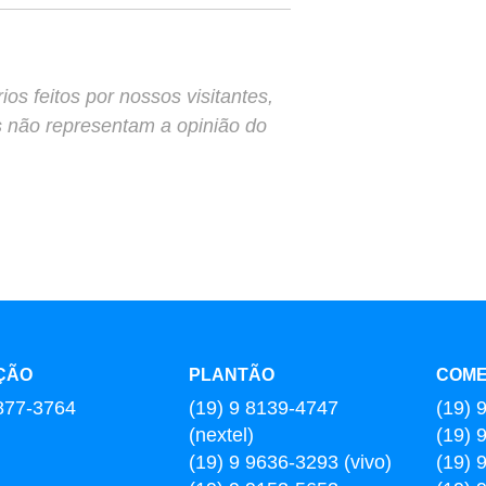
s feitos por nossos visitantes,
s não representam a opinião do
ÇÃO
PLANTÃO
COME
877-3764
(19) 9 8139-4747
(19) 
(nextel)
(19) 
(19) 9 9636-3293 (vivo)
(19) 