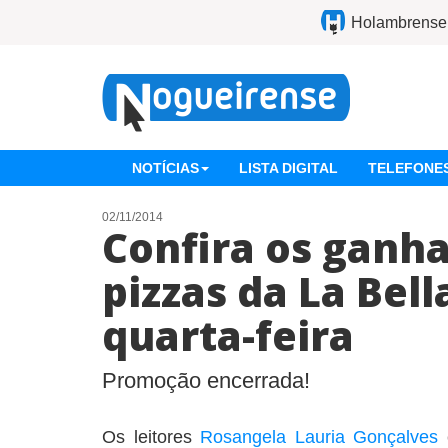
Holambrense
NOTÍCIAS
LISTA DIGITAL
TELEFONES
02/11/2014
Confira os ganh
pizzas da La Bell
quarta-feira
Promoção encerrada!
Os leitores
Rosangela Lauria Gonçalves