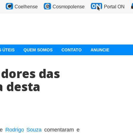
Coelhense
Cosmopolense
Portal ON
 ÚTEIS
QUEM SOMOS
CONTATO
ANUNCIE
adores das
a desta
e
Rodrigo Souza
comentaram e