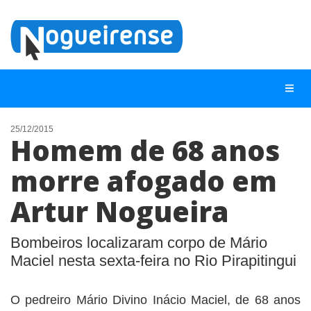
25/12/2015
Homem de 68 anos
NOTÍCIAS
morre afogado em
LISTA DIGITAL
Artur Nogueira
TELEFONES ÚTEIS
QUEM SOMOS
Bombeiros localizaram corpo de Mário
CONTATO
Maciel nesta sexta-feira no Rio Pirapitingui
ANUNCIE
O pedreiro Mário Divino Inácio Maciel, de 68 anos