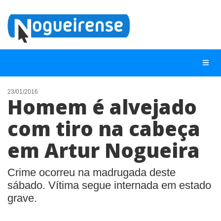
23/01/2016
Homem é alvejado
NOTÍCIAS
com tiro na cabeça
LISTA DIGITAL
em Artur Nogueira
TELEFONES ÚTEIS
QUEM SOMOS
Crime ocorreu na madrugada deste
CONTATO
sábado. Vítima segue internada em estado
grave.
ANUNCIE