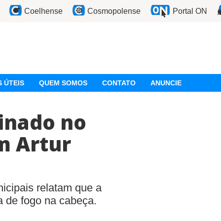
Coelhense
Cosmopolense
Portal ON
 ÚTEIS
QUEM SOMOS
CONTATO
ANUNCIE
inado no
m Artur
icipais relatam que a
a de fogo na cabeça.