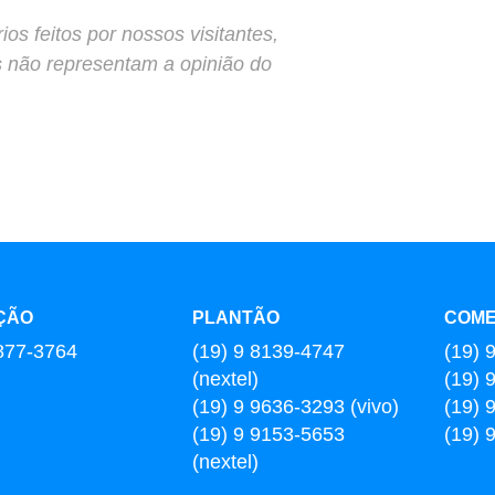
s feitos por nossos visitantes,
s não representam a opinião do
ÇÃO
PLANTÃO
COME
877-3764
(19) 9 8139-4747
(19) 
(nextel)
(19) 
(19) 9 9636-3293 (vivo)
(19) 
(19) 9 9153-5653
(19) 
(nextel)