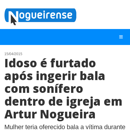
15/04/2015
Idoso é furtado
NOTÍCIAS
após ingerir bala
LISTA DIGITAL
com sonífero
TELEFONES ÚTEIS
QUEM SOMOS
dentro de igreja em
CONTATO
Artur Nogueira
ANUNCIE
Mulher teria oferecido bala a vítima durante