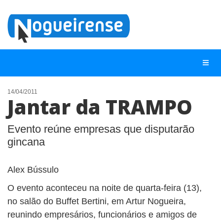
14/04/2011
Jantar da TRAMPO
NOTÍCIAS
LISTA DIGITAL
Evento reúne empresas que disputarão
gincana
TELEFONES ÚTEIS
QUEM SOMOS
Alex Bússulo
CONTATO
O evento aconteceu na noite de quarta-feira (13),
ANUNCIE
no salão do Buffet Bertini, em Artur Nogueira,
reunindo empresários, funcionários e amigos de