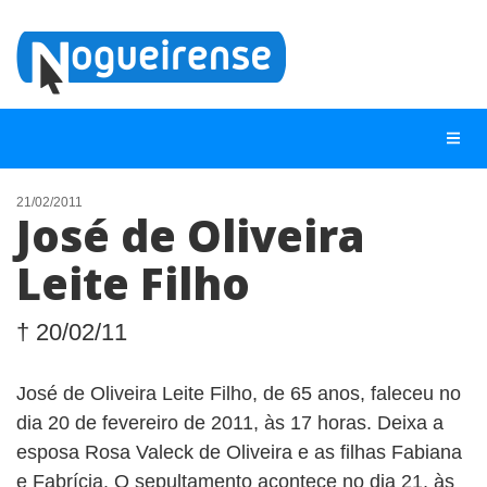
21/02/2011
José de Oliveira
NOTÍCIAS
Leite Filho
LISTA DIGITAL
TELEFONES ÚTEIS
† 20/02/11
QUEM SOMOS
José de Oliveira Leite Filho, de 65 anos, faleceu no
CONTATO
dia 20 de fevereiro de 2011, às 17 horas. Deixa a
ANUNCIE
esposa Rosa Valeck de Oliveira e as filhas Fabiana
e Fabrícia. O sepultamento acontece no dia 21, às