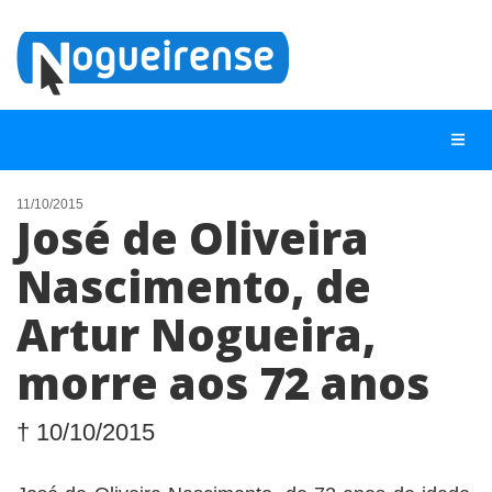
11/10/2015
José de Oliveira
NOTÍCIAS
Nascimento, de
LISTA DIGITAL
Artur Nogueira,
TELEFONES ÚTEIS
QUEM SOMOS
morre aos 72 anos
CONTATO
† 10/10/2015
ANUNCIE