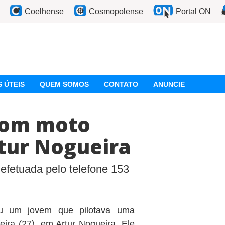
Coelhense
Cosmopolense
Portal ON
 ÚTEIS
QUEM SOMOS
CONTATO
ANUNCIE
com moto
tur Nogueira
efetuada pelo telefone 153
ou um jovem que pilotava uma
feira (27), em Artur Nogueira. Ele