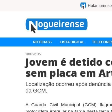
Holambrense
NOTÍCIAS
LISTA DIGITAL
TELEFONES
28/10/2015
Jovem é detido 
sem placa em Ar
Localização ocorreu após denúncia 
da GCM.
A Guarda Civil Municipal (GCM) flagr
motocicleta irregular na tarde desta terça-