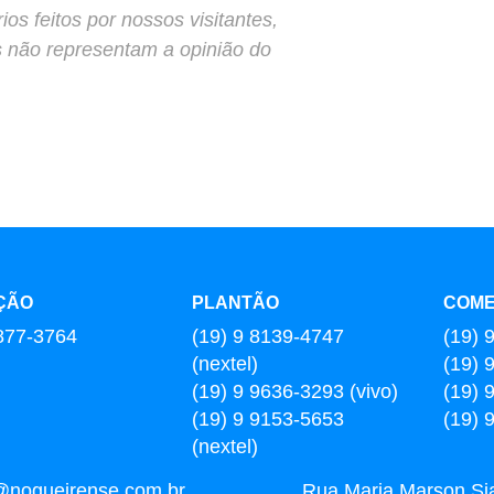
s feitos por nossos visitantes,
s não representam a opinião do
ÇÃO
PLANTÃO
COME
877-3764
(19) 9 8139-4747
(19) 
(nextel)
(19) 
(19) 9 9636-3293 (vivo)
(19) 
(19) 9 9153-5653
(19) 
(nextel)
@nogueirense.com.br
Rua Maria Marson Sia,