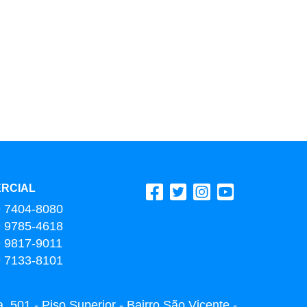
RCIAL
9 7404-8080
9 9785-4618
9 9817-9011
9 7133-8101
 501 - Piso Superior - Bairro São Vicente -