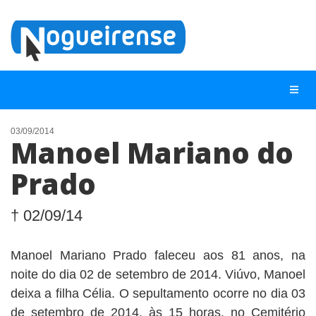
03/09/2014
Manoel Mariano do
NOTÍCIAS
Prado
LISTA DIGITAL
TELEFONES ÚTEIS
† 02/09/14
QUEM SOMOS
Manoel Mariano Prado faleceu aos 81 anos, na
CONTATO
noite do dia 02 de setembro de 2014. Viúvo, Manoel
ANUNCIE
deixa a filha Célia. O sepultamento ocorre no dia 03
de setembro de 2014, às 15 horas, no Cemitério