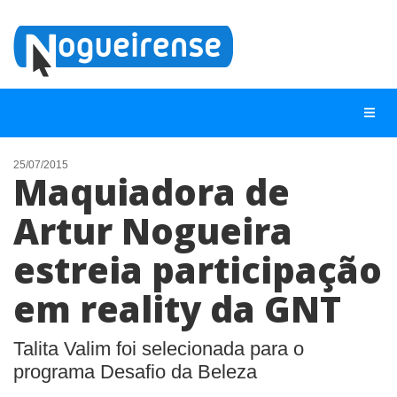
25/07/2015
Maquiadora de
NOTÍCIAS
Artur Nogueira
LISTA DIGITAL
estreia participação
TELEFONES ÚTEIS
QUEM SOMOS
em reality da GNT
CONTATO
Talita Valim foi selecionada para o
ANUNCIE
programa Desafio da Beleza