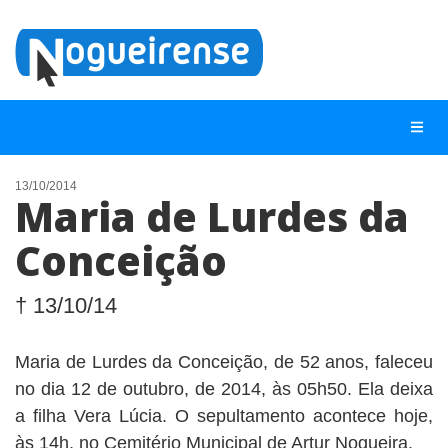
13/10/2014
Maria de Lurdes da
NOTÍCIAS
Conceição
LISTA DIGITAL
TELEFONES ÚTEIS
† 13/10/14
QUEM SOMOS
Maria de Lurdes da Conceição, de 52 anos, faleceu
CONTATO
no dia 12 de outubro, de 2014, às 05h50. Ela deixa
ANUNCIE
a filha Vera Lúcia. O sepultamento acontece hoje,
às 14h, no Cemitério Municipal de Artur Nogueira.