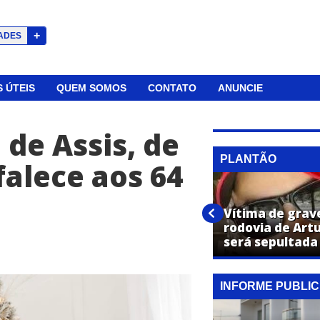
+
ADES
 ÚTEIS
QUEM SOMOS
CONTATO
ANUNCIE
 de Assis, de
PLANTÃO
falece aos 64
PM auxilia parto de bebê
Vítima de grav
dentro de casa em Artur
rodovia de Art
Nogueira
será sepultada
INFORME PUBLIC