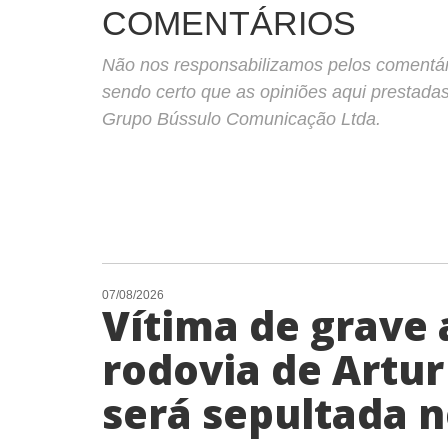
COMENTÁRIOS
Não nos responsabilizamos pelos comentário
sendo certo que as opiniões aqui prestada
Grupo Bússulo Comunicação Ltda.
07/08/2026
Vítima de grave
rodovia de Artu
será sepultada n