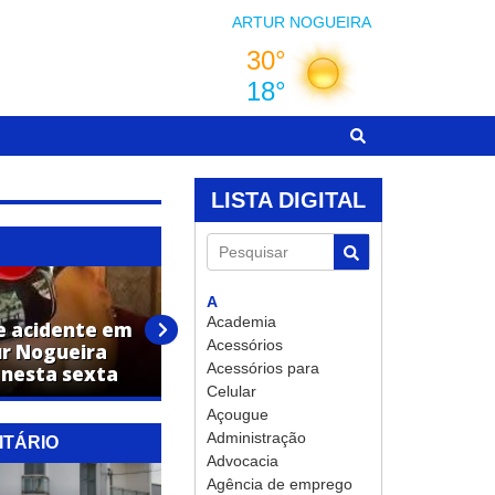
ARTUR NOGUEIRA
LISTA DIGITAL
Pesquisar
A
Academia
e acidente em
Identificada mulher que
Acessórios
ur Nogueira
morreu em grave acidente na
Acessórios para
 nesta sexta
SP-107, em Artur Nogueira
Celular
Açougue
Administração
ITÁRIO
Advocacia
Agência de emprego