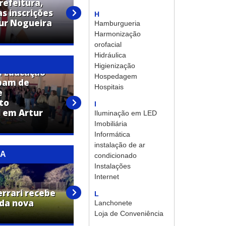
refeitura,
s inscrições
Confira a programação da
H
tur Nogueira
Festa em Louvor a São
Hamburgueria
Vicente de Paula
Harmonização
orofacial
Hidráulica
Higienização
a Educação
Hospedagem
ipam de
Hospitais
e
Profissionais da Educação
to
recebem capacitação em
I
 em Artur
primeiros socorros pela Lei
Iluminação em LED
Lucas
Imobiliária
Informática
instalação de ar
RA
condicionado
Instalações
Internet
Prefeitura de Artur Nogueira
errari recebe
melhora acesso entre bairros
L
 da nova
com obras na Rua Germano
Lanchonete
Stein
Loja de Conveniência