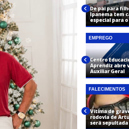
Mais de 30 anos de confiança:
TKN Veículos tem opções para
De pai para filh
todos os sonhos e
Ipanema tem 
necessidades
especial para o
EMPREGO
Centro Educaci
Net Aki abre vaga para
Aprendiz abre 
Instalador de Internet
Auxiliar Geral
FALECIMENTOS
Vítima de grav
Dimas José Huca, de Artur
rodovia de Art
Nogueira, falece aos 54 anos
será sepultada