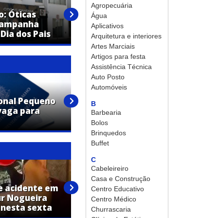
Restaurante Sabor na Mesa é
Agropecuária
o: Óticas
o destino certo para celebrar
Água
campanha
o Dia dos Pais em Artur
Aplicativos
 Dia dos Pais
Nogueira
Arquitetura e interiores
Artes Marciais
Artigos para festa
Assistência Técnica
Auto Posto
Automóveis
onal Pequeno
Macofer oferece
B
vaga para
oportunidade de emprego em
Barbearia
Artur Nogueira!
Bolos
Brinquedos
Buffet
C
Cabeleireiro
Casa e Construção
e acidente em
Moradora de Artur Nogueira,
Centro Educativo
ur Nogueira
Maria Casturina Queiroz
Centro Médico
 nesta sexta
morre aos 68 anos
Churrascaria