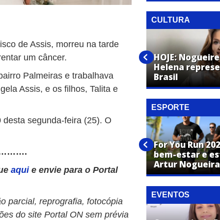
CULTURA
isco de Assis, morreu na tarde
1º ChamaArtur reúne
capoeiristas de diferentes
HOJE: Nogueire
rentar um câncer.
cidades na Praça CEU das
Helena represe
bairro Palmeiras e trabalhava
Artes
Brasil
la Assis, e os filhos, Talita e
ESPORTE
 desta segunda-feira (25). O
Vôlei masculino de Artur
For You Run 20
……….
Nogueira é prata nos Jogos
bem-estar e es
Regionais 2026
Artur Nogueira
que
aqui
e envie para o Portal
EVENTOS
 parcial, reprografia, fotocópia
ões do site Portal ON sem prévia