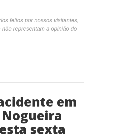
s feitos por nossos visitantes,
s não representam a opinião do
 acidente em
r Nogueira
esta sexta