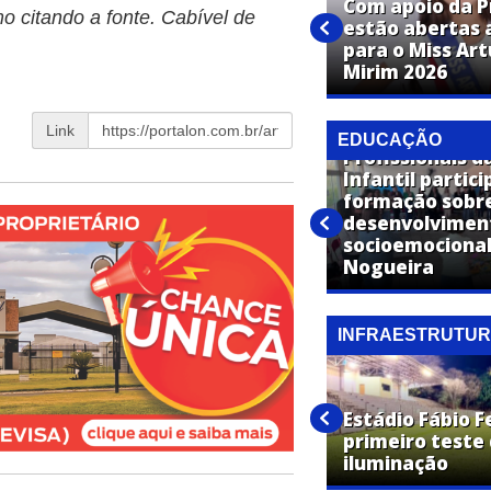
Com apoio da P
o citando a fonte. Cabível de
estão abertas a
Expo Artur confirma show de
para o Miss Ar
Panda em Artur Nogueira
Mirim 2026
Link
EDUCAÇÃO
Profissionais d
Infantil partic
Polícia Civil de Artur Nogueira
formação sobr
promove palestra sobre os
desenvolvimen
riscos do uso de álcool e
socioemocional
tabaco na adolescência
Nogueira
INFRAESTRUTU
Operação Cidade Limpa
encerra cronograma nos
Estádio Fábio F
bairros Jardim Carolina e
primeiro teste
Jardim Laranjeiras
iluminação