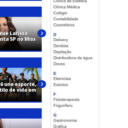
Clínica de Estética
Clínica Médica
Colégio
Contabilidade
Cosméticos
nse Larissa
Grupo de Artur Nogueira
D
nta SP no Miss
conquista 12 premiações em
Delivery
festival de dança
Dentista
Depilação
Distribuidora de água
Doces
E
Eletricista
26 une esporte,
Estádio Fábio Ferrari recebe
Eventos
tilo de vida em
primeiro teste da nova
F
iluminação
Fisioterapeuta
Frigorífero
G
Gastronomia
Gráfica