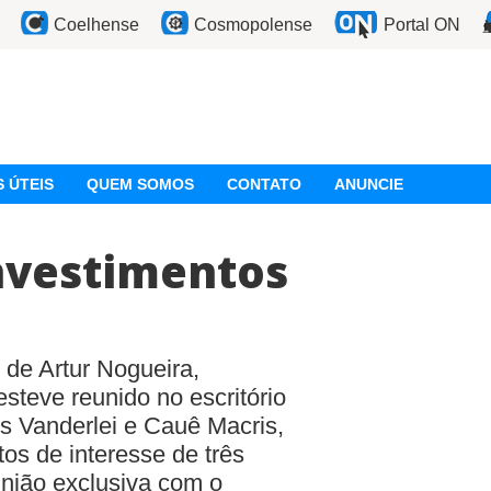
Coelhense
Cosmopolense
Portal ON
 ÚTEIS
QUEM SOMOS
CONTATO
ANUNCIE
nvestimentos
 de Artur Nogueira,
esteve reunido no escritório
os Vanderlei e Cauê Macris,
os de interesse de três
união exclusiva com o