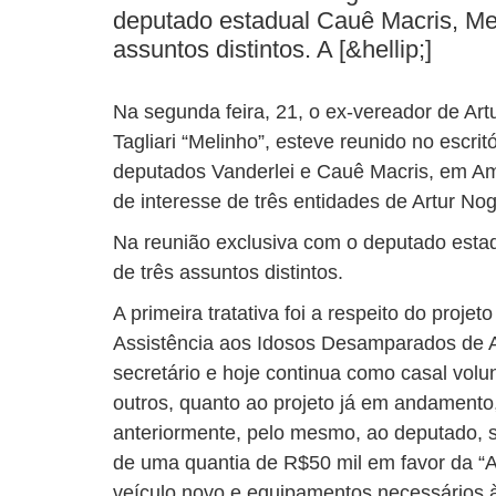
deputado estadual Cauê Macris, Mel
assuntos distintos. A [&hellip;]
Na segunda feira, 21, o ex-vereador de Art
Tagliari “Melinho”, esteve reunido no escritó
deputados Vanderlei e Cauê Macris, em Ame
de interesse de três entidades de Artur Nog
Na reunião exclusiva com o deputado estad
de três assuntos distintos.
A primeira tratativa foi a respeito do proje
Assistência aos Idosos Desamparados de Art
secretário e hoje continua como casal volu
outros, quanto ao projeto já em andamento,
anteriormente, pelo mesmo, ao deputado, s
de uma quantia de R$50 mil em favor da “
veículo novo e equipamentos necessários à