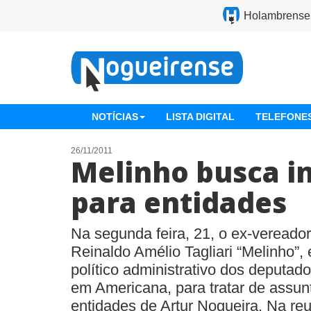
Holambrense
NOTÍCIAS
LISTA DIGITAL
TELEFONES
26/11/2011
Melinho busca i
para entidades
Na segunda feira, 21, o ex-vereador
Reinaldo Amélio Tagliari “Melinho”, 
político administrativo dos deputad
em Americana, para tratar de assunt
entidades de Artur Nogueira. Na re