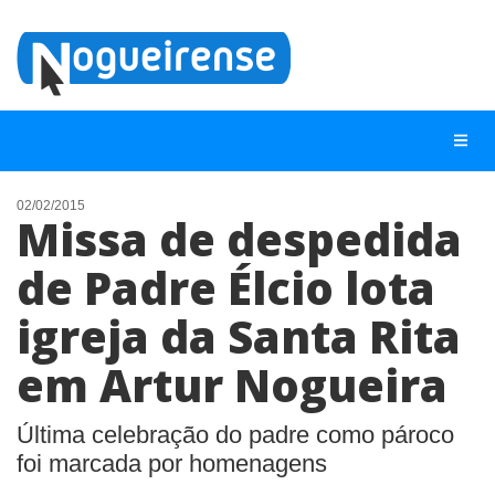
02/02/2015
Missa de despedida
NOTÍCIAS
de Padre Élcio lota
LISTA DIGITAL
igreja da Santa Rita
TELEFONES ÚTEIS
QUEM SOMOS
em Artur Nogueira
CONTATO
Última celebração do padre como pároco
ANUNCIE
foi marcada por homenagens