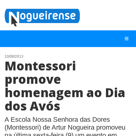
10/08/2013
Montessori
NOTÍCIAS
promove
LISTA DIGITAL
homenagem ao Dia
TELEFONES ÚTEIS
QUEM SOMOS
dos Avós
CONTATO
A Escola Nossa Senhora das Dores
ANUNCIE
(Montessori) de Artur Nogueira promoveu
na última sexta-feira (9) um evento em