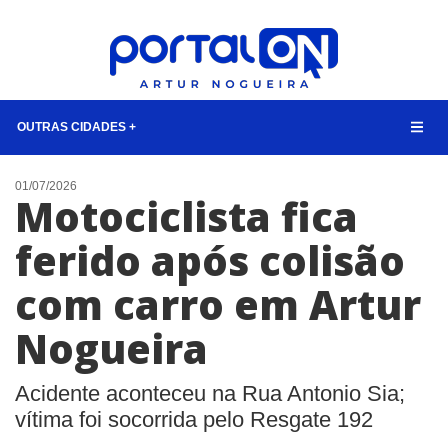
OUTRAS CIDADES +
NOTÍCIAS
01/07/2026
Motociclista fica
LISTA DIGITAL
ferido após colisão
TELEFONES ÚTEIS
com carro em Artur
QUEM SOMOS
CONTATO
Nogueira
ANUNCIE
Acidente aconteceu na Rua Antonio Sia;
BUSCAR
vítima foi socorrida pelo Resgate 192