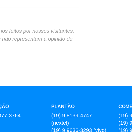
s feitos por nossos visitantes,
s não representam a opinião do
ÇÃO
PLANTÃO
COME
877-3764
(19) 9 8139-4747
(19) 
(nextel)
(19) 
(19) 9 9636-3293 (vivo)
(19) 