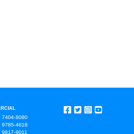
RCIAL
9 7404-8080
9 9785-4618
9 9817-9011