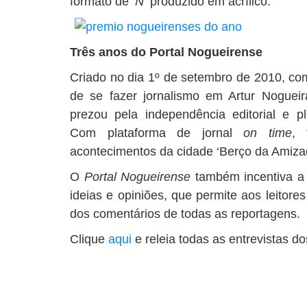
formato de
‘N’
produzido em acrílico.
Três anos do Portal Nogueirense
Criado no dia 1º de setembro de 2010, com
de se fazer jornalismo em Artur Noguei
prezou pela independência editorial e p
Com plataforma de jornal
on time
, 
acontecimentos da cidade ‘Berço da Amizade
O
Portal Nogueirense
também incentiva a 
ideias e opiniões, que permite aos leitore
dos comentários de todas as reportagens.
Clique
aqui
e releia todas as entrevistas 