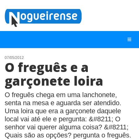
07/05/2012
O freguês e a
NOTÍCIAS
garçonete loira
LISTA DIGITAL
TELEFONES ÚTEIS
O freguês chega em uma lanchonete,
senta na mesa e aguarda ser atendido.
QUEM SOMOS
Uma loira que era a garçonete daquele
CONTATO
local vai até ele e pergunta: &#8211; O
ANUNCIE
senhor vai querer alguma coisa? &#8211;
Quais são as opções? pergunta o freguês.