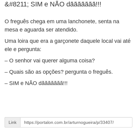
BUSCAR
&#8211; SIM e NÃO dããããããã!!!
O freguês chega em uma lanchonete, senta na
mesa e aguarda ser atendido.
Uma loira que era a garçonete daquele local vai até
ele e pergunta:
– O senhor vai querer alguma coisa?
– Quais são as opções? pergunta o freguês.
– SIM e NÃO dããããããã!!!
Link