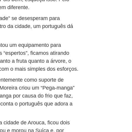
em diferente.
ade” se desesperam para
ro da cidade, um português dá
ntou um equipamento para
s “espertos”, ficamos atirando
nto a fruta quanto a árvore, o
om o mais simples dos esforços.
entemente como suporte de
 Moreira criou um “Pega-manga”
nga por causa do frio que faz,
 conta o português que adora a
a cidade de Arouca, ficou dois
ou e morou na Suíça e, por