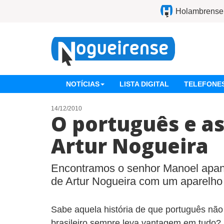
Holambrense
NOTÍCIAS
LISTA DIGITAL
TELEFONES
14/12/2010
O português e a
Artur Nogueira
Encontramos o senhor Manoel apa
de Artur Nogueira com um aparelh
Sabe aquela história de que português não 
brasileiro sempre leva vantagem em tudo? 