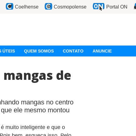
Coelhense
Cosmopolense
Portal ON
 ÚTEIS
QUEM SOMOS
CONTATO
ANUNCIE
s mangas de
nhando mangas no centro
o que ele mesmo montou
é muito inteligente e que o
Pois bem, esqueça isso. Pelo