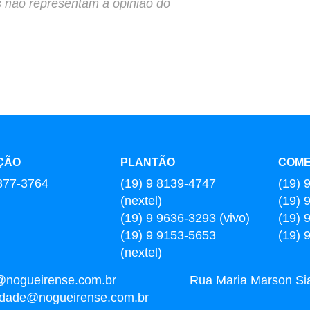
s não representam a opinião do
ÇÃO
PLANTÃO
COME
877-3764
(19) 9 8139-4747
(19) 
(nextel)
(19) 
(19) 9 9636-3293 (vivo)
(19) 
(19) 9 9153-5653
(19) 
(nextel)
@nogueirense.com.br
Rua Maria Marson Sia,
cidade@nogueirense.com.br