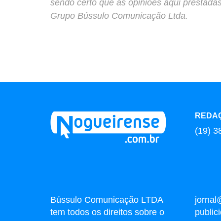
sendo certo que as opiniões aqui prestada
Grupo Bússulo Comunicação Ltda.
REDA
(19) 3
Bússulo Comunicação LTDA
jornal
tem todos os direitos sobre o
publi