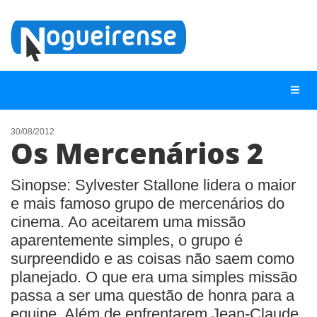
30/08/2012
Os Mercenários 2
NOTÍCIAS
LISTA DIGITAL
Sinopse: Sylvester Stallone lidera o maior
e mais famoso grupo de mercenários do
TELEFONES ÚTEIS
cinema. Ao aceitarem uma missão
QUEM SOMOS
aparentemente simples, o grupo é
surpreendido e as coisas não saem como
CONTATO
planejado. O que era uma simples missão
ANUNCIE
passa a ser uma questão de honra para a
equipe. Além de enfrentarem Jean-Claude