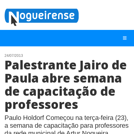
24/07/2013
Palestrante Jairo de
NOTÍCIAS
Paula abre semana
LISTA DIGITAL
de capacitação de
TELEFONES ÚTEIS
QUEM SOMOS
professores
CONTATO
Paulo Holdorf Começou na terça-feira (23),
ANUNCIE
a semana de capacitação para professores
da rede municipal de Artur Nogueira,