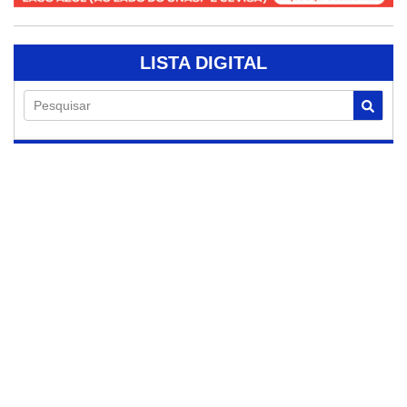
LISTA DIGITAL
Pesquisar
05/08/2026
Defesa Civil alerta
para frente fria com
ventos acima de 80