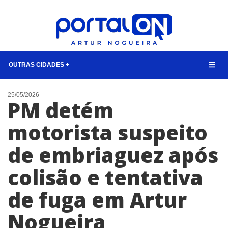
OUTRAS CIDADES +
NOTÍCIAS
25/05/2026
PM detém
LISTA DIGITAL
motorista suspeito
TELEFONES ÚTEIS
de embriaguez após
QUEM SOMOS
CONTATO
colisão e tentativa
ANUNCIE
de fuga em Artur
BUSCAR
Nogueira