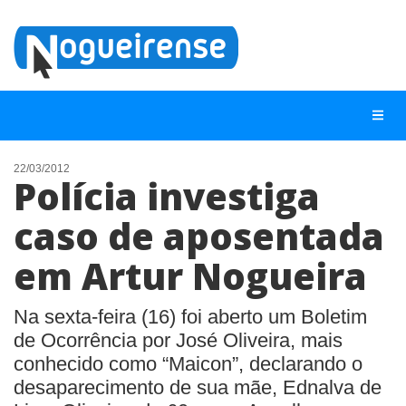
22/03/2012
Polícia investiga
NOTÍCIAS
caso de aposentada
LISTA DIGITAL
em Artur Nogueira
TELEFONES ÚTEIS
QUEM SOMOS
Na sexta-feira (16) foi aberto um Boletim
CONTATO
de Ocorrência por José Oliveira, mais
conhecido como “Maicon”, declarando o
ANUNCIE
desaparecimento de sua mãe, Ednalva de