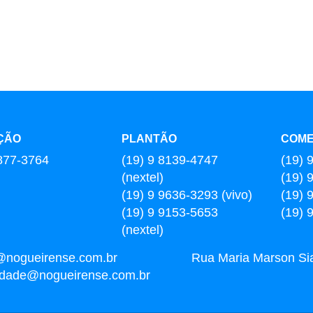
ÇÃO
PLANTÃO
COME
877-3764
(19) 9 8139-4747
(19) 
(nextel)
(19) 
(19) 9 9636-3293 (vivo)
(19) 
(19) 9 9153-5653
(19) 
(nextel)
@nogueirense.com.br
Rua Maria Marson Sia,
cidade@nogueirense.com.br