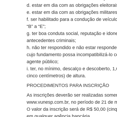
d. estar em dia com as obrigações eleitorai
e. estar em dia com as obrigações militares
f. ser habilitado para a condução de veícul
“B” a “E”;
g. ter boa conduta social, reputação e idone
antecedentes criminais;
h. não ter respondido e não estar responde
cujo fundamento possa incompatibilizá-lo co
agente público;
i. ter, no mínimo, descalço e descoberto, 
cinco centímetros) de altura.
PROCEDIMENTOS PARA INSCRIÇÃO
As inscrições deverão ser realizadas some
www.vunesp.com.br, no período de 21 de ma
O valor da inscrição será de R$ 50,00 (cin
em qualquer agência bancária.