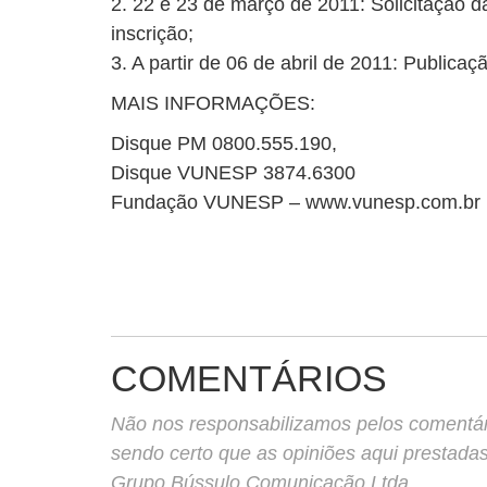
2. 22 e 23 de março de 2011: Solicitação d
inscrição;
3. A partir de 06 de abril de 2011: Publicaç
MAIS INFORMAÇÕES:
Disque PM 0800.555.190,
Disque VUNESP 3874.6300
Fundação VUNESP – www.vunesp.com.br
COMENTÁRIOS
Não nos responsabilizamos pelos comentário
sendo certo que as opiniões aqui prestada
Grupo Bússulo Comunicação Ltda.