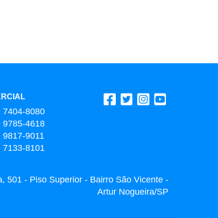
RCIAL
9 7404-8080
9 9785-4618
9 9817-9011
9 7133-8101
 501 - Piso Superior - Bairro São Vicente -
Artur Nogueira/SP