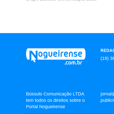
REDA
(19) 3
Bússulo Comunicação LTDA
jornal
tem todos os direitos sobre o
publi
Portal Nogueirense