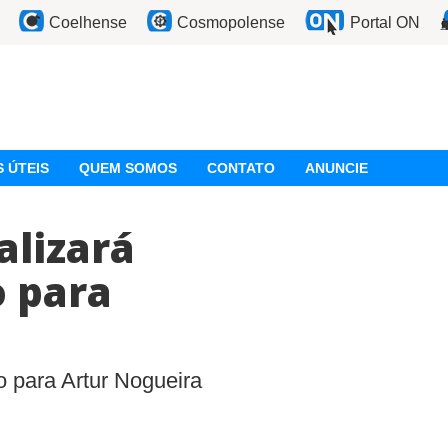
Coelhense
Cosmopolense
Portal ON
 ÚTEIS
QUEM SOMOS
CONTATO
ANUNCIE
ealizará
o para
o para Artur Nogueira