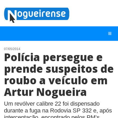
07/05/2014
Polícia persegue e
NOTÍCIAS
prende suspeitos de
LISTA DIGITAL
roubo a veículo em
TELEFONES ÚTEIS
QUEM SOMOS
Artur Nogueira
CONTATO
Um revólver calibre 22 foi dispensado
ANUNCIE
durante a fuga na Rodovia SP 332 e, após
interceptação, encontrado pelos PM’s