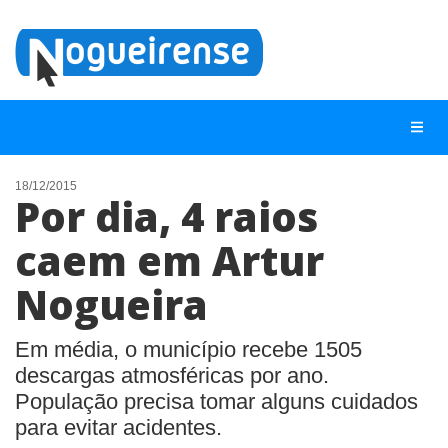
18/12/2015
Por dia, 4 raios
NOTÍCIAS
caem em Artur
LISTA DIGITAL
Nogueira
TELEFONES ÚTEIS
QUEM SOMOS
Em média, o município recebe 1505
CONTATO
descargas atmosféricas por ano.
População precisa tomar alguns cuidados
ANUNCIE
para evitar acidentes.