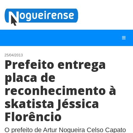
25/04/2013
Prefeito entrega
NOTÍCIAS
placa de
LISTA DIGITAL
reconhecimento à
TELEFONES ÚTEIS
QUEM SOMOS
skatista Jéssica
CONTATO
Florêncio
ANUNCIE
O prefeito de Artur Nogueira Celso Capato