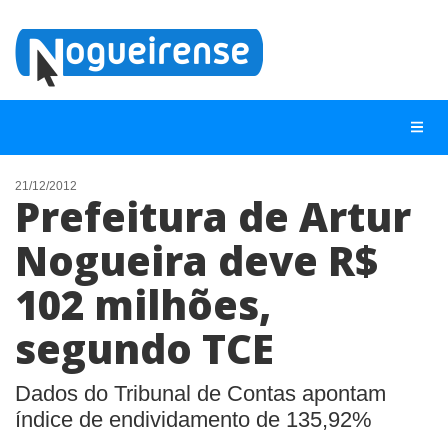
21/12/2012
Prefeitura de Artur
NOTÍCIAS
Nogueira deve R$
LISTA DIGITAL
102 milhões,
TELEFONES ÚTEIS
QUEM SOMOS
segundo TCE
CONTATO
Dados do Tribunal de Contas apontam
ANUNCIE
índice de endividamento de 135,92%