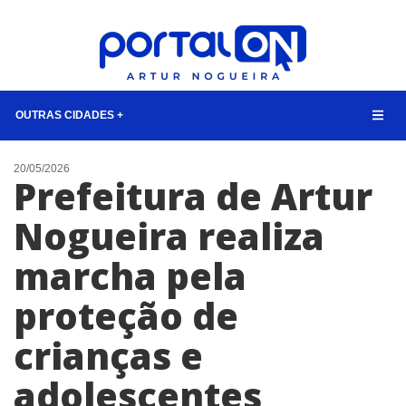
OUTRAS CIDADES +
NOTÍCIAS
20/05/2026
Prefeitura de Artur
LISTA DIGITAL
Nogueira realiza
TELEFONES ÚTEIS
marcha pela
QUEM SOMOS
CONTATO
proteção de
ANUNCIE
crianças e
BUSCAR
adolescentes