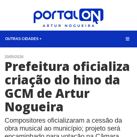
OUTRAS CIDADES +
NOTÍCIAS
20/05/2026
Prefeitura oficializa
LISTA DIGITAL
criação do hino da
TELEFONES ÚTEIS
GCM de Artur
QUEM SOMOS
CONTATO
Nogueira
ANUNCIE
Compositores oficializaram a cessão da
BUSCAR
obra musical ao município; projeto será
encaminhado para votação na Câmara