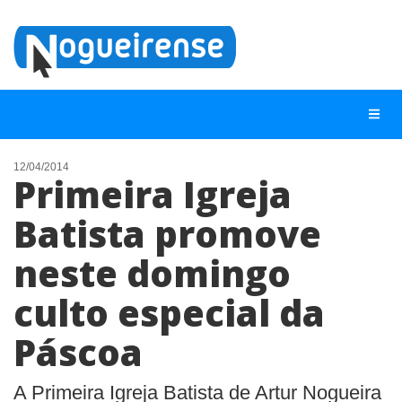
12/04/2014
Primeira Igreja
NOTÍCIAS
Batista promove
LISTA DIGITAL
neste domingo
TELEFONES ÚTEIS
QUEM SOMOS
culto especial da
CONTATO
Páscoa
ANUNCIE
A Primeira Igreja Batista de Artur Nogueira