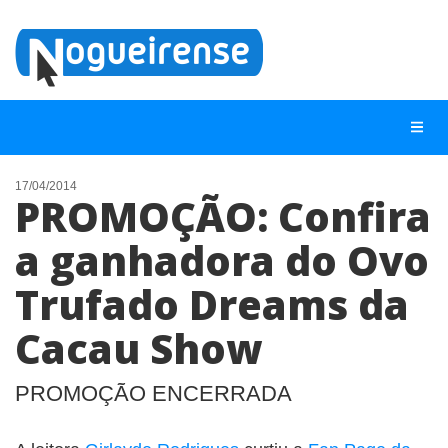
17/04/2014
PROMOÇÃO: Confira
NOTÍCIAS
a ganhadora do Ovo
LISTA DIGITAL
Trufado Dreams da
TELEFONES ÚTEIS
QUEM SOMOS
Cacau Show
CONTATO
PROMOÇÃO ENCERRADA
ANUNCIE