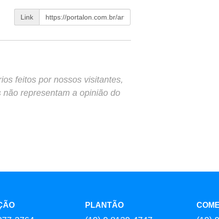
Link
s feitos por nossos visitantes,
s não representam a opinião do
ÇÃO
PLANTÃO
COME