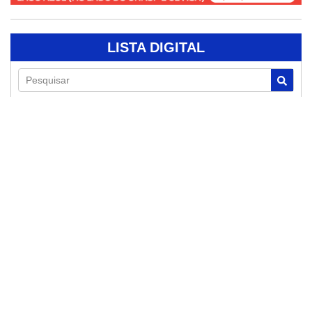
LISTA DIGITAL
Pesquisar
10/08/2026
Bicicleta é furtada
de clínica no Centro
de Artur Nogueira