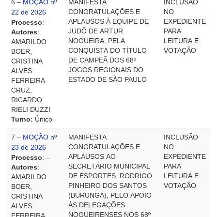
6 –
MOÇÃO nº
MANIFESTA
INCLUSÃO
CONGRATULAÇÕES E
NO
22 de 2026
APLAUSOS À EQUIPE DE
EXPEDIENTE
Processo
: –
JUDÔ DE ARTUR
PARA
Autores
:
NOGUEIRA, PELA
LEITURA E
AMARILDO
CONQUISTA DO TÍTULO
VOTAÇÃO
BOER,
DE CAMPEÃ DOS 68º
CRISTINA
JOGOS REGIONAIS DO
ALVES
ESTADO DE SÃO PAULO
FERREIRA
CRUZ,
RICARDO
RIELI DUZZI
Turno:
Único
7 –
MOÇÃO nº
MANIFESTA
INCLUSÃO
CONGRATULAÇÕES E
NO
23 de 2026
APLAUSOS AO
EXPEDIENTE
Processo
: –
SECRETÁRIO MUNICIPAL
PARA
Autores
:
DE ESPORTES, RODRIGO
LEITURA E
AMARILDO
PINHEIRO DOS SANTOS
VOTAÇÃO
BOER,
(BURUNGA), PELO APOIO
CRISTINA
ÀS DELEGAÇÕES
ALVES
NOGUEIRENSES NOS 68º
FERREIRA