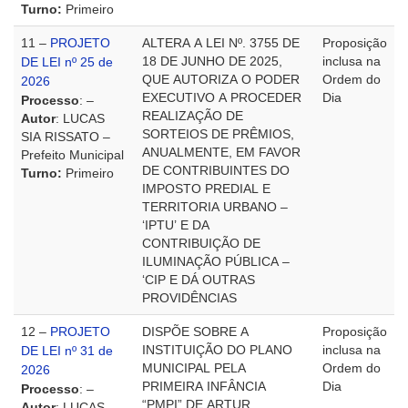
Turno:
Primeiro
11 –
PROJETO
ALTERA A LEI Nº. 3755 DE
Proposição
18 DE JUNHO DE 2025,
inclusa na
DE LEI nº 25 de
QUE AUTORIZA O PODER
Ordem do
2026
EXECUTIVO A PROCEDER
Dia
Processo
: –
REALIZAÇÃO DE
Autor
: LUCAS
SORTEIOS DE PRÊMIOS,
SIA RISSATO –
ANUALMENTE, EM FAVOR
Prefeito Municipal
DE CONTRIBUINTES DO
Turno:
Primeiro
IMPOSTO PREDIAL E
TERRITORIA URBANO –
‘IPTU’ E DA
CONTRIBUIÇÃO DE
ILUMINAÇÃO PÚBLICA –
‘CIP E DÁ OUTRAS
PROVIDÊNCIAS
12 –
PROJETO
DISPÕE SOBRE A
Proposição
INSTITUIÇÃO DO PLANO
inclusa na
DE LEI nº 31 de
MUNICIPAL PELA
Ordem do
2026
PRIMEIRA INFÂNCIA
Dia
Processo
: –
“PMPI” DE ARTUR
Autor
: LUCAS