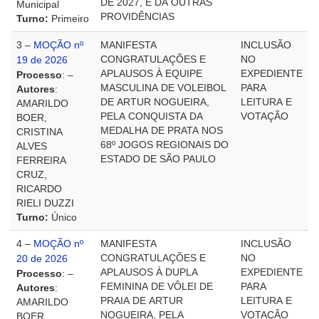
DE 2027, E DÁ OUTRAS
Municipal
PROVIDÊNCIAS
Turno:
Primeiro
3 –
MOÇÃO nº
MANIFESTA
INCLUSÃO
CONGRATULAÇÕES E
NO
19 de 2026
APLAUSOS À EQUIPE
EXPEDIENTE
Processo
: –
MASCULINA DE VOLEIBOL
PARA
Autores
:
DE ARTUR NOGUEIRA,
LEITURA E
AMARILDO
PELA CONQUISTA DA
VOTAÇÃO
BOER,
MEDALHA DE PRATA NOS
CRISTINA
68º JOGOS REGIONAIS DO
ALVES
ESTADO DE SÃO PAULO
FERREIRA
CRUZ,
RICARDO
RIELI DUZZI
Turno:
Único
4 –
MOÇÃO nº
MANIFESTA
INCLUSÃO
CONGRATULAÇÕES E
NO
20 de 2026
APLAUSOS À DUPLA
EXPEDIENTE
Processo
: –
FEMININA DE VÔLEI DE
PARA
Autores
:
PRAIA DE ARTUR
LEITURA E
AMARILDO
NOGUEIRA, PELA
VOTAÇÃO
BOER,