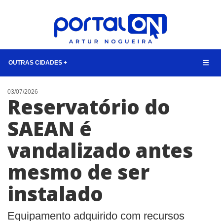
OUTRAS CIDADES +
NOTÍCIAS
03/07/2026
Reservatório do
LISTA DIGITAL
SAEAN é
TELEFONES ÚTEIS
vandalizado antes
QUEM SOMOS
CONTATO
mesmo de ser
ANUNCIE
instalado
BUSCAR
Equipamento adquirido com recursos