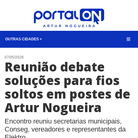
OUTRAS CIDADES +
NOTÍCIAS
07/05/2026
Reunião debate
LISTA DIGITAL
soluções para fios
TELEFONES ÚTEIS
soltos em postes de
QUEM SOMOS
CONTATO
Artur Nogueira
ANUNCIE
Encontro reuniu secretarias municipais,
BUSCAR
Conseg, vereadores e representantes da
Elektro