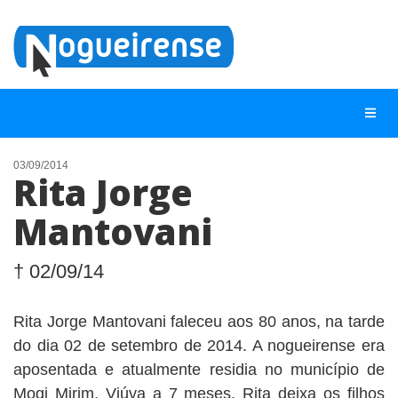
03/09/2014
Rita Jorge
NOTÍCIAS
Mantovani
LISTA DIGITAL
TELEFONES ÚTEIS
† 02/09/14
QUEM SOMOS
Rita Jorge Mantovani faleceu aos 80 anos, na tarde
CONTATO
do dia 02 de setembro de 2014. A nogueirense era
ANUNCIE
aposentada e atualmente residia no município de
Mogi Mirim. Viúva a 7 meses, Rita deixa os filhos