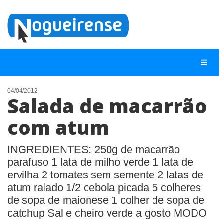
04/04/2012
Salada de macarrão
NOTÍCIAS
com atum
LISTA DIGITAL
TELEFONES ÚTEIS
INGREDIENTES: 250g de macarrão
parafuso 1 lata de milho verde 1 lata de
QUEM SOMOS
ervilha 2 tomates sem semente 2 latas de
CONTATO
atum ralado 1/2 cebola picada 5 colheres
ANUNCIE
de sopa de maionese 1 colher de sopa de
catchup Sal e cheiro verde a gosto MODO