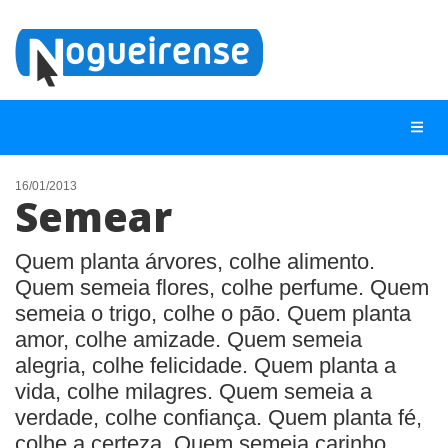
16/01/2013
Semear
NOTÍCIAS
LISTA DIGITAL
Quem planta árvores, colhe alimento.
Quem semeia flores, colhe perfume. Quem
TELEFONES ÚTEIS
semeia o trigo, colhe o pão. Quem planta
QUEM SOMOS
amor, colhe amizade. Quem semeia
alegria, colhe felicidade. Quem planta a
CONTATO
vida, colhe milagres. Quem semeia a
ANUNCIE
verdade, colhe confiança. Quem planta fé,
colhe a certeza. Quem semeia carinho,