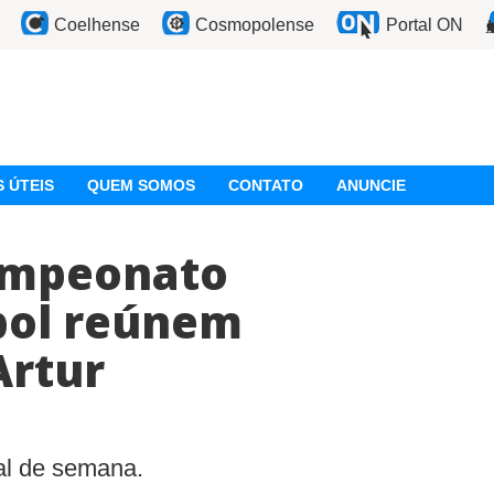
Coelhense
Cosmopolense
Portal ON
 ÚTEIS
QUEM SOMOS
CONTATO
ANUNCIE
ampeonato
bol reúnem
Artur
nal de semana.