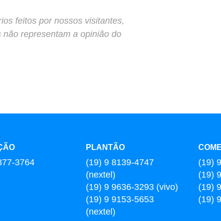
s feitos por nossos visitantes,
s não representam a opinião do
ÇÃO
PLANTÃO
COME
877-3764
(19) 9 8139-4747
(19) 
(nextel)
(19) 
(19) 9 9636-3293 (vivo)
(19) 
(19) 9 9153-5653
(19) 
(nextel)