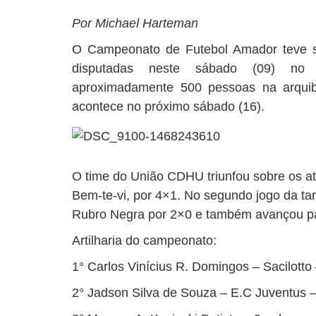
Por Michael Harteman
O Campeonato de Futebol Amador teve su
disputadas neste sábado (09) no 
aproximadamente 500 pessoas na arquib
acontece no próximo sábado (16).
O time do União CDHU triunfou sobre os a
Bem-te-vi, por 4×1. No segundo jogo da ta
Rubro Negra por 2×0 e também avançou par
Artilharia do campeonato:
1° Carlos Vinícius R. Domingos – Sacilotto 
2° Jadson Silva de Souza – E.C Juventus –