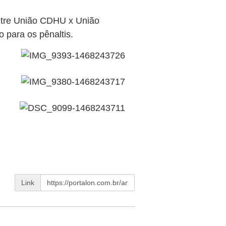
entre União CDHU x União
o para os pênaltis.
Link