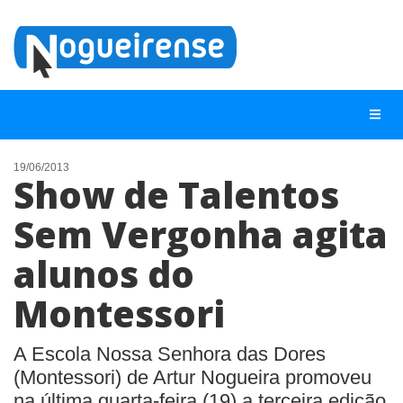
19/06/2013
Show de Talentos
NOTÍCIAS
Sem Vergonha agita
LISTA DIGITAL
alunos do
TELEFONES ÚTEIS
QUEM SOMOS
Montessori
CONTATO
A Escola Nossa Senhora das Dores
ANUNCIE
(Montessori) de Artur Nogueira promoveu
na última quarta-feira (19) a terceira edição