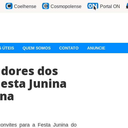
Coelhense
Cosmopolense
Portal ON
 ÚTEIS
QUEM SOMOS
CONTATO
ANUNCIE
adores dos
Festa Junina
ana
onvites para a Festa Junina do