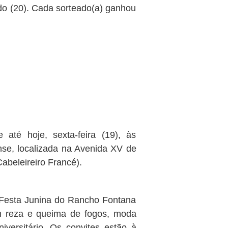
o (20). Cada sorteado(a) ganhou
 até hoje, sexta-feira (19), às
se, localizada na Avenida XV de
abeleireiro Francé).
 Festa Junina do Rancho Fontana
m reza e queima de fogos, moda
niversitário. Os convites estão à