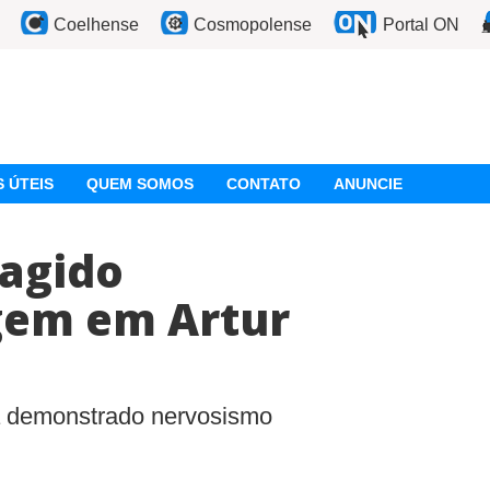
Coelhense
Cosmopolense
Portal ON
 ÚTEIS
QUEM SOMOS
CONTATO
ANUNCIE
ragido
gem em Artur
a demonstrado nervosismo