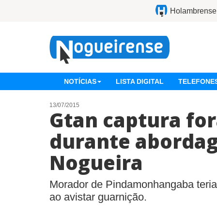
Holambrense
NOTÍCIAS
LISTA DIGITAL
TELEFONES
13/07/2015
Gtan captura fo
durante aborda
Nogueira
Morador de Pindamonhangaba teri
ao avistar guarnição.